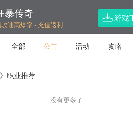
狂暴传奇
满攻速高爆率 - 充值返利
全部
公告
活动
攻略
》职业推荐
没有更多了