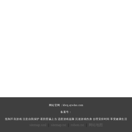
网站官网：
kbcq.aywluo.com
备案号：
抵制不良游戏 注意自我保护 谨防受骗上当 适度游戏益脑 沉迷游戏伤身 合理安排时间 享受健康生活
sitemap.xml
|
sitemap.txt
|
robots.txt
|
网站地图